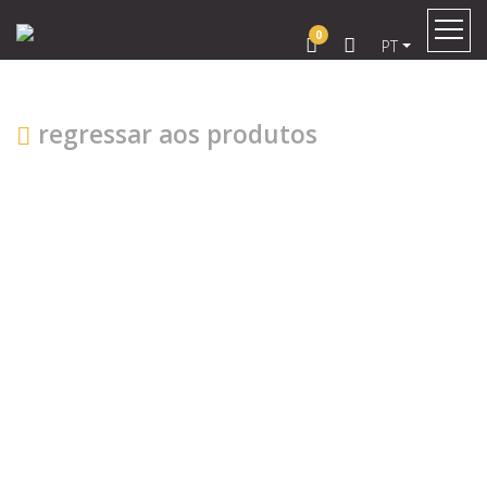
0
PT
regressar aos produtos