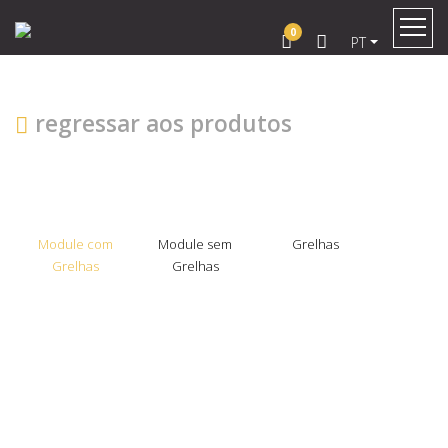
0
PT
regressar aos produtos
Module com
Module sem
Grelhas
Grelhas
Grelhas